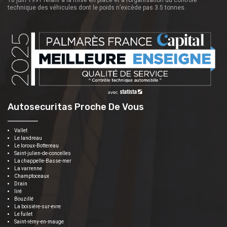
technique des véhicules dont le poids n’excède pas 3.5 tonnes.
Autosecuritas Proche De Vous
Vallet
Le landreau
Le loroux-Bottereau
Saint-julien-de-concelles
La chappelle-Basse-mer
La varrenne
Champtoceaux
Drain
liré
Bouzillé
La boisiére-sur-evre
Le fuilet
Saint-rémy-en-mauge